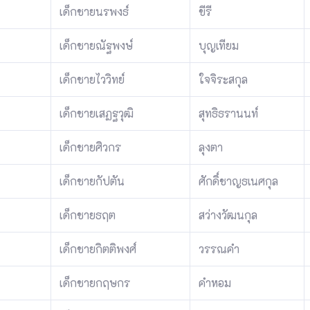
เด็กชายนรพงธ์
ขีรี
เด็กชายณัฐพงษ์
บุญเทียม
เด็กชายไววิทย์
ใจจิระสกุล
เด็กชายเสฏฐวุฒิ
สุทธิธรานนท์
เด็กชายศิวกร
ลุงตา
เด็กชายกัปตัน
ศักดิ์ชาญธเนศกุล
เด็กชายธฤต
สว่างวัฒนกุล
เด็กชายกิตติพงศ์
วรรณคำ
เด็กชายกฤษกร
คำหอม