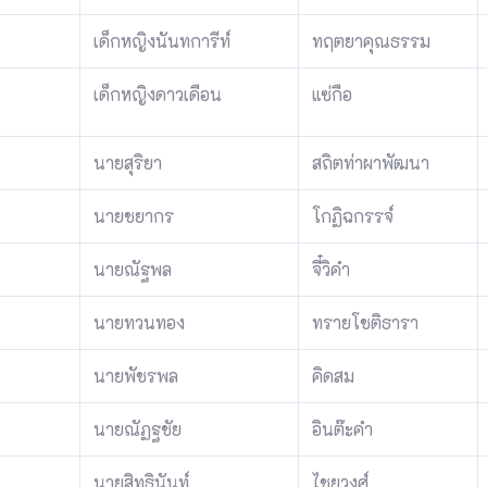
เด็กหญิงนันทการีท์
ทฤตยาคุณธรรม
เด็กหญิงดาวเดือน
แซ่กือ
นายสุริยา
สถิตท่าผาพัฒนา
นายชยากร
โกฏิฉกรรจ์
นายณัฐพล
จี๋วิคำ
นายทวนทอง
ทรายโชติธารา
นายพัชรพล
คิดสม
นายณัฏฐชัย
อินต๊ะคำ
นายสิทธินันท์
ไชยวงศ์