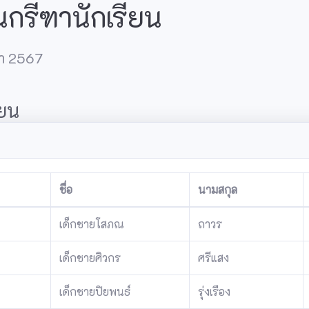
นกรีฑานักเรียน
ษา 2567
ียน
ชื่อ
นามสกุล
เด็กชายโสภณ
ถาวร
เด็กชายศิวกร
ศรีแสง
เด็กชายปิยพนธ์
รุ่งเรือง