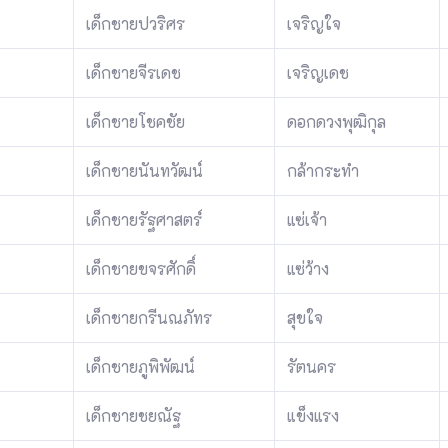
เด็กชายปวริศร
เจริญใจ
เด็กชายจีรเดช
เจริญเดช
เด็กชายโชคชัย
ดอกดวงพุฒิกุล
เด็กชายนันทวัฒน์
กล้ากระทำ
เด็กชายรัฐศาสตร์
แซ่เจ้า
เด็กชายขจรศักดิ์
แซ่ว้าง
เด็กชายกรีนณภัทร
สุขใจ
เด็กชายภูพิพัฒน์
รัตนคร
เด็กชายชยณัฐ
แข็งแรง