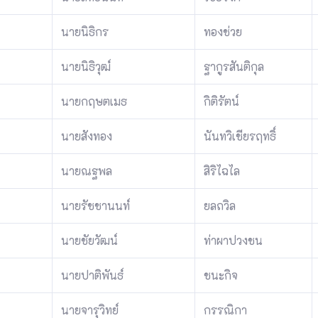
นายนิธิกร
ทองช่วย
นายนิธิวุฒ์
ฐากูรสันติกุล
นายกฤษตเมธ
กิติรัตน์
นายสังทอง
นันทวิเชียรฤทธิ์
นายณฐพล
สิริไฉไล
นายรัชชานนท์
ยลถวิล
นายชัยวัฒน์
ท่าผาปวงชน
นายปาติพันธ์
ชนะกิจ
นายจารุวิทย์
กรรณิกา