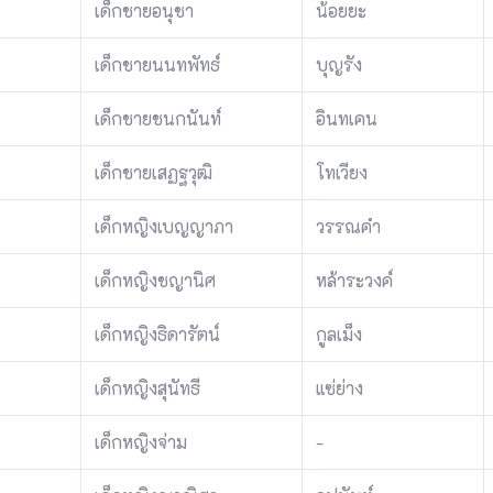
เด็กชายอนุชา
น้อยยะ
เด็กชายนนทพัทธ์
บุญรัง
เด็กชายชนกนันท์
อินทเคน
เด็กชายเสฏฐวุฒิ
โทเวียง
เด็กหญิงเบญญาภา
วรรณคำ
เด็กหญิงชญานิศ
หล้าระวงค์
เด็กหญิงธิดารัตน์
กูลเม็ง
เด็กหญิงสุนัทธี
แซ่ย่าง
เด็กหญิงจ่าม
-