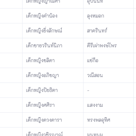
เด็กหญิงญาณิศา
อุปนันท์
เด็กหญิงคำน้อง
ลุงหมอก
เด็กหญิงยิ่งลักษณ์
สาครินทร์
เด็กชายวรินท์นิภา
คีรีเผ่าพงษ์ไพร
เด็กหญิงชลิดา
แซ่กือ
เด็กหญิงอภิชญา
วณีสอน
เด็กหญิงปิยธิดา
-
เด็กหญิงศศิรา
แสงงาม
เด็กหญิงดวงดารา
ทรงพลอุทิศ
เด็กหญิงวชิรญาณ์
มนทนม