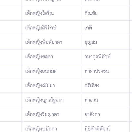
เด็กหญิงไอริณ
กัณชัย
เด็กหญิงสิริรักษ์
เกติ
เด็กหญิงพิมพ์มาดา
ยุญสม
เด็กหญิงชลดา
วนากุลพิทักษ์
เด็กหญิงธนกมล
ท่าผาปวงชน
เด็กหญิงณัชชา
ศรีเที่ยง
เด็กหญิงญาณัฐฉรา
ทาอวน
เด็กหญิงวิชญาดา
ยาลังกา
เด็กหญิงปนัดดา
นิธิศักดิพัฒน์